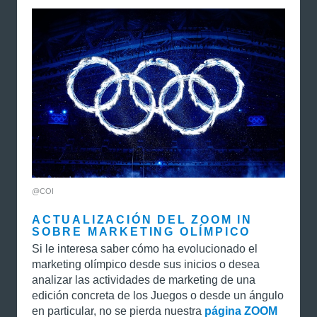
@COI
ACTUALIZACIÓN DEL ZOOM IN
SOBRE MARKETING OLÍMPICO
Si le interesa saber cómo ha evolucionado el
marketing olímpico desde sus inicios o desea
analizar las actividades de marketing de una
edición concreta de los Juegos o desde un ángulo
en particular, no se pierda nuestra
p
ágina ZOOM