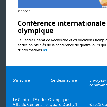
Conférence internationale 
olympique
Le Centre Bharat de Recherche et d'Education Olympiq
et des points clés de la conférence de quatre jours qui 
d'informations
ici
.
S'inscrire
Se désinscrire
Envoyez-
comment
Le Centre d’Etudes Olympiques
Villa du Centenaire, Quai d’Ouchy 1
©2025 Co